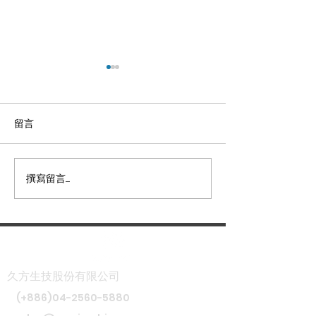
留言
撰寫留言......
久方生技獲選參加日本
久方生技感謝各
「Medical Japan」
持，共同擘劃台
材產業新篇章
久方生技股份有限公司
(+886)04-2560-5880